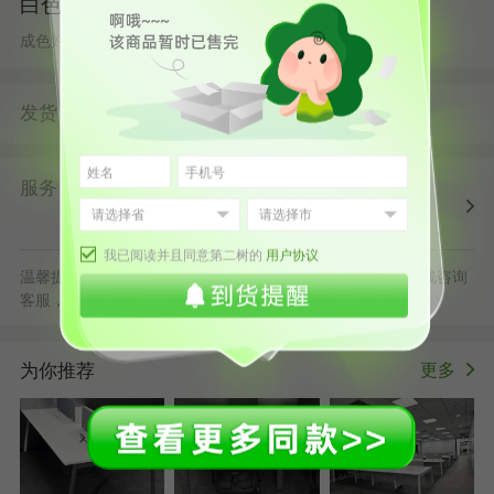
白色系
成色好 从某在线教育集团回收 详情咨询在线客服
发货
由
发货并提供售后服务
第二树广州仓
服务
第二树自营
清洗消毒
售后保障
配送上门
正规发票
退货原则
我已阅读并且同意第二树的
用户协议
温馨提示：默拍不发货，批量采购立享更多优惠，可随时在线咨询
客服，或拨打服务电话400-178-1088
为你推荐
更多
>