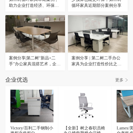
助力企业打造经济、环保与
循环家具近期部分案例分享
实用的可持续办公环境
案例分享|第二树“新品+二
案例分享 | 第二树二手办公
手”办公家具混搭艺术，企业
家具为企业打造性价比之选
采购的美学与经济双赢之
的办公环境！
道！
企业优选
更多
Victory/百利二手钢制小
【全新】树之春职员椅
Lamex
推柜文件柜白
办公椅电脑椅会议椅商
台老板