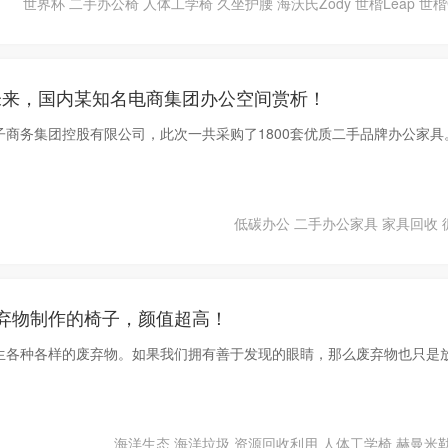
世界杯
二手办公椅
人体工学椅
久坐护腰
海沃氏Zody
世楷Leap
世楷G
未来，国内某知名电商集团办公空间赏析！
子商务集团控股有限公司，此次一共采购了1800套优质二手品牌办公家具
低碳办公
二手办公家具
家具回收
弃物制作的椅子，颜值超高！
生各种各样的废弃物。如果我们拥有善于发现的眼睛，那么废弃物也只是
海洋生态
海洋垃圾
资源回收利用
人体工学椅
赫曼米