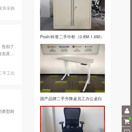
家具采购
Posh/科誉二手中柜（0.8M-1.6M）
文件柜白
，告别了
直击灵魂
二手工位
国产品牌二手升降桌员工办公桌白
色系
的类型则
0