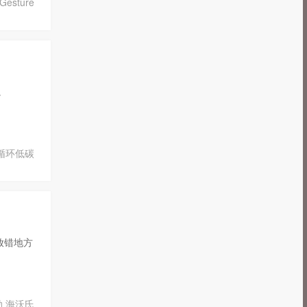
esture
。
循环低碳
放错地方
勒
海沃氏