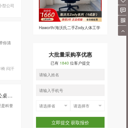
小型公司
Haworth/海沃氏二手Zody人体工学
椅电脑椅网格转椅办公椅 黑色系
带你清
大批量采购享优惠
已有
1840
位客户提交
学椅
闷汗
近期入库好货：从某知名跨境电商集团回收6000多套二手知名品牌办公桌椅，会议桌椅等
要是科誉
立即提交 获取报价