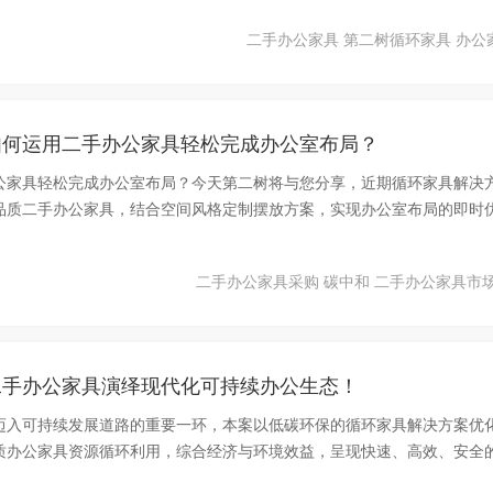
二手办公家具
第二树循环家具
办公
如何运用二手办公家具轻松完成办公室布局？
公家具轻松完成办公室布局？今天第二树将与您分享，近期循环家具解决
品质二手办公家具，结合空间风格定制摆放方案，实现办公室布局的即时
二手办公家具采购
碳中和
二手办公家具市
二手办公家具演绎现代化可持续办公生态！
迈入可持续发展道路的重要一环，本案以低碳环保的循环家具解决方案优
质办公家具资源循环利用，综合经济与环境效益，呈现快速、高效、安全
，在营造舒适并有益于健康的办公环境中激发公司团队的创新潜能与创作