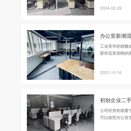
2024-02-29
办公室新潮
工业美学的精髓
那些花里胡哨的
深处。
2023-10-16
初创企业二
公司经营初期要
可以按照办公室