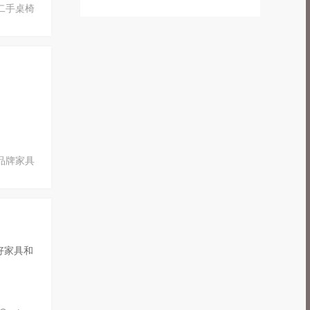
二手桌椅
。
品牌家具
好家具和