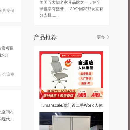
美国五大知名家具品牌之一，在全
球也享有盛誉，120个国家都设立有
家具案例
分支机......
产品推荐
更多
方案项目
优化！
场
会议室
Humanscale/优门设二手World人体
工学椅网布转椅办公椅电脑椅白
化空间布
的现代化
活力。