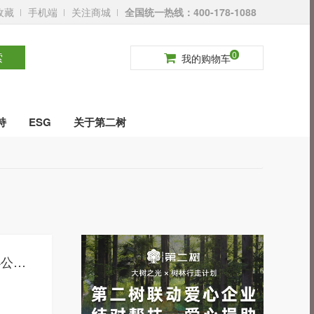
收藏
手机端
关注商城
全国统一热线：400-178-1088
请登录
免费注册
0
索
我的购物车
持
ESG
关于第二树
第二树循环家具本期案例 | 助力企业打造经济、环保与实用的可持续办公环境