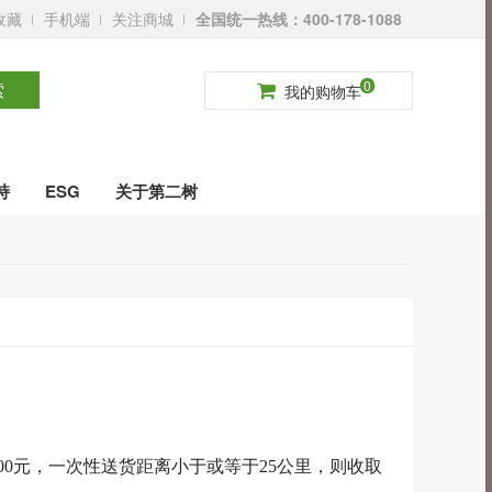
收藏
手机端
关注商城
全国统一热线：400-178-1088
请登录
免费注册
0
索
我的购物车
持
ESG
关于第二树
000元，一次性送货距离小于或等于25公里，则收取