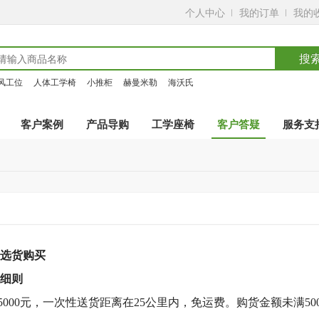
个人中心
我的订单
我的
搜
风工位
人体工学椅
小推柜
赫曼米勒
海沃氏
客户案例
产品导购
工学座椅
客户答疑
服务支
选货购买
细则
满5000元，一次性送货距离在25公里内，免运费。购货金额未满5