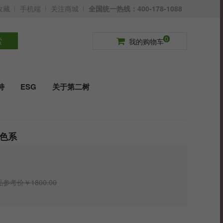
收藏
手机端
关注商城
全国统一热线：400-178-1088
请登录
免费注册
0
索
我的购物车
持
ESG
关于第二树
色系
参考价￥1800.00