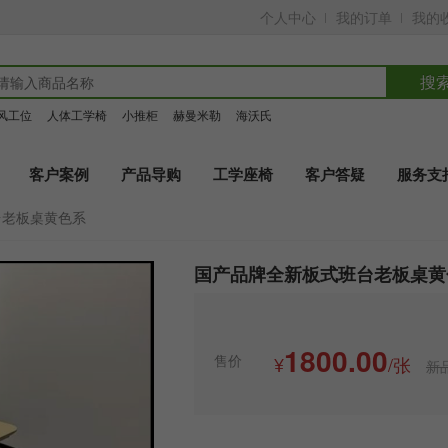
个人中心
我的订单
我的
搜
风工位
人体工学椅
小推柜
赫曼米勒
海沃氏
客户案例
产品导购
工学座椅
客户答疑
服务支
台老板桌黄色系
国产品牌全新板式班台老板桌黄
1800.00
售价
¥
/张
新品