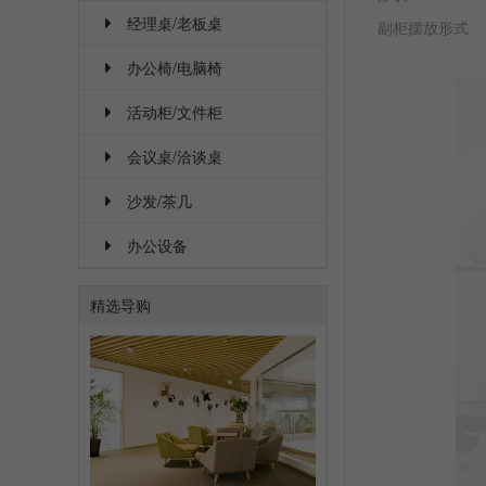
经理桌/老板桌
副柜摆放形式
办公椅/电脑椅
活动柜/文件柜
会议桌/洽谈桌
沙发/茶几
办公设备
精选导购