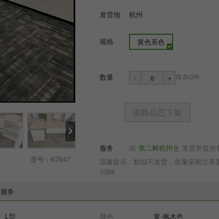
发货地
杭州
规格
黄色系色
数量
库存0件
-
+
该商品已下架
服务
由
第二树杭州仓
发货并提供
货号：67647
温馨提示：默拍不发货，批量采购立享更多
1088
后服务
L型
颜色
黄-枫木色