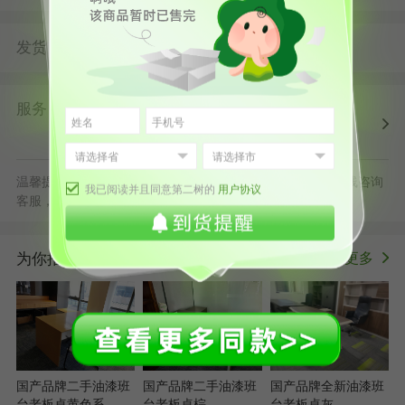
发货
由
发货并提供售后服务
第二树深圳仓
服务
第二树自营
清洗消毒
售后保障
配送上门
正规发票
退货原则
温馨提示：默拍不发货，批量采购立享更多优惠，可随时在线咨询
我已阅读并且同意第二树的
用户协议
客服，或拨打服务电话400-178-1088
为你推荐
更多
>
国产品牌二手油漆班
国产品牌二手油漆班
国产品牌全新油漆班
台老板桌黄色系
台老板桌棕
台老板桌灰