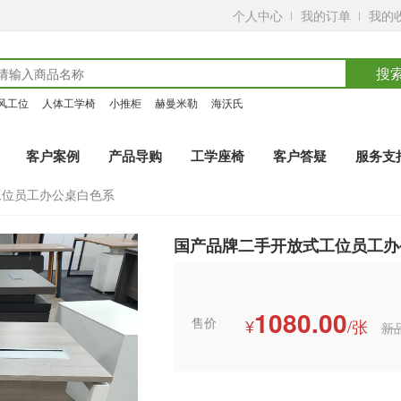
个人中心
我的订单
我的
搜
风工位
人体工学椅
小推柜
赫曼米勒
海沃氏
客户案例
产品导购
工学座椅
客户答疑
服务支
工位员工办公桌白色系
国产品牌二手开放式工位员工办
1080.00
售价
¥
/张
新品