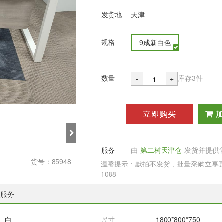
发货地
天津
规格
9成新白色
数量
库存3件
-
+
立即购买
服务
由
第二树天津仓
发货并提供
货号：85948
温馨提示：默拍不发货，批量采购立享更多
1088
后服务
白
尺寸
1800*800*750