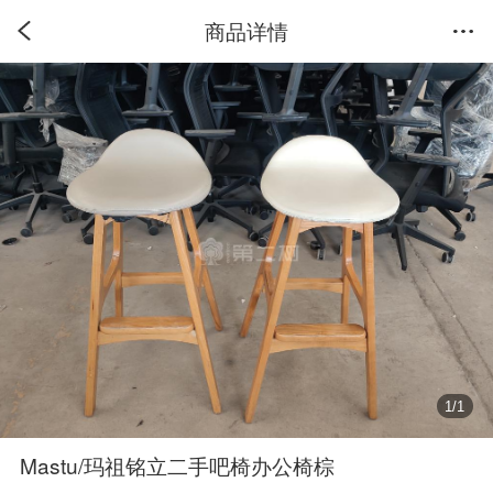
商品详情
1
/
1
Mastu/玛祖铭立二手吧椅办公椅棕