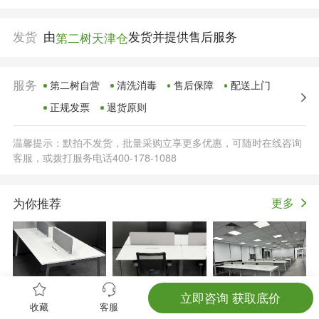
发货
由
发货并提供售后服务
第二树天津仓
服务
第二树自营
清洗消毒
售后保障
配送上门
正规发票
退货原则
温馨提示：默拍不发货，批量采购立享更多优惠，可随时在线咨询
客服，或拨打服务电话400-178-1088
为你推荐
更多
立即咨询 获取底价
【全新】树之夏开放
【全新】树之夏职员
欧林二手开放式工位
收藏
客服
式办公桌电脑桌员工
桌办公桌员工屏风工
员工办公桌白色系