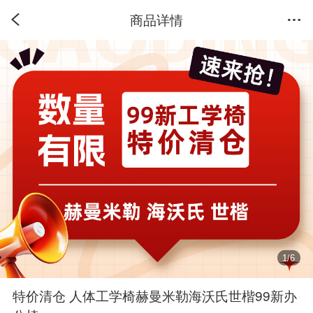
商品详情
1
/
6
特价清仓 人体工学椅赫曼米勒海沃氏世楷99新办