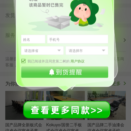
发货
由
发货并提供售后服务
第二树北京仓
服务
第二树自营
清洗消毒
售后保障
配送上门
正规发票
退货原则
温馨提示：默拍不发货，批量采购立享更多优惠，可随时在线咨询
我已阅读并且同意第二树的
用户协议
客服，或拨打服务电话400-178-1088
为你推荐
更多
>
国产品牌全新板式会
Kokuyo/国誉二手板
国产品牌二手油漆会
议桌会议室桌子黄色
式会议桌会议室桌子
议桌会议室桌子棕