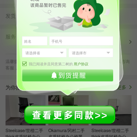
发货
由
发货并提供售后服务
第二树北京仓
服务
第二树自营
清洗消毒
售后保障
配送上门
正规发票
退货原则
温馨提示：默拍不发货，批量采购立享更多优惠，可随时在线咨询
我已阅读并且同意第二树的
用户协议
客服，或拨打服务电话400-178-1088
为你推荐
更多
>
Steelcase/世楷二手
Okamura/冈村二手
Steelcase/世楷二手
think皮质转椅办公椅
皮质转椅办公椅黑色
think皮质转椅办公椅