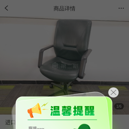
商品详情
1
/
6
进口品牌二手皮质转椅办公椅绿