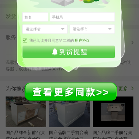
发货
由
发货并提供售后服务
第二树广州仓
服务
第二树自营
清洗消毒
售后保障
配送上门
我已阅读并且同意第二树的
用户协议
正规发票
退货原则
温馨提示：默拍不发货，批量采购立享更多优惠，可随时在线咨询
客服，或拨打服务电话400-178-1088
为你推荐
更多
>
国产品牌全新前台演
国产品牌二手前台演
国产品牌二手前台演
讲台会议室桌子白
讲台会议室桌子白
讲台会议室桌子灰