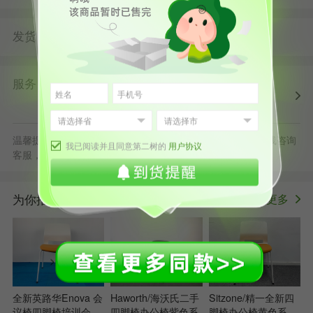
发货
由
发货并提供售后服务
第二树上海仓
服务
第二树自营
清洗消毒
售后保障
配送上门
正规发票
退货原则
温馨提示：默拍不发货，批量采购立享更多优惠，可随时在线咨询
我已阅读并且同意第二树的
用户协议
客服，或拨打服务电话400-178-1088
为你推荐
更多
>
全新英路华Enova 会
Haworth/海沃氏二手
Sitzone/精一全新四
议椅四脚椅培训会客
四脚椅办公椅紫色系
脚椅办公椅黄色系