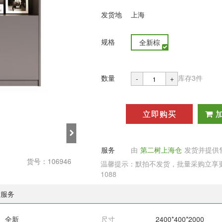
发货地
上海
规格
全新棕
数量
库存3件
-
+
立即购买
服务
由
第二树上海仓
发货并提供
货号：106946
温馨提示：默拍不发货，批量采购立享更多
1088
后服务
全新
尺寸
2400*400*2000