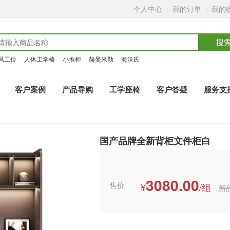
个人中心
我的订单
我的
搜
风工位
人体工学椅
小推柜
赫曼米勒
海沃氏
客户案例
产品导购
工学座椅
客户答疑
服务支
白
国产品牌全新背柜文件柜白
3080.00
售价
¥
/组
新品