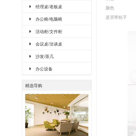
经理桌/老板桌
颜色
是否带轮子
办公椅/电脑椅
活动柜/文件柜
会议桌/洽谈桌
沙发/茶几
办公设备
精选导购