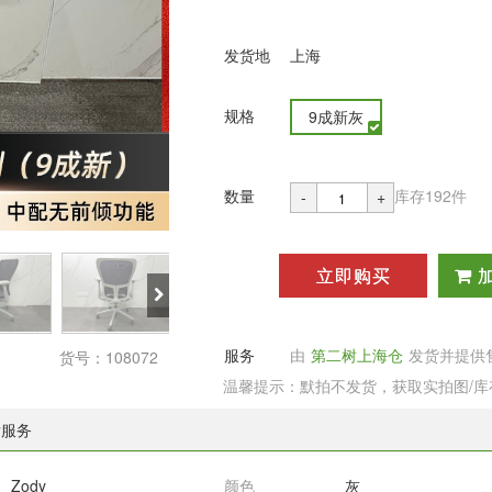
发货地
上海
规格
9成新灰
数量
库存192件
-
+
立即购买
服务
由
第二树上海仓
发货并提供
货号：108072
温馨提示：默拍不发货，获取实拍图/
后服务
Zody
颜色
灰