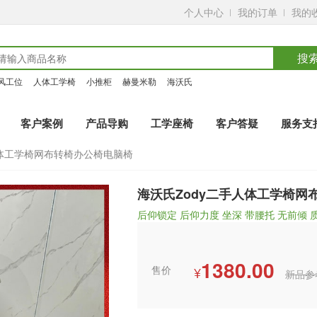
个人中心
我的订单
我的
搜
风工位
人体工学椅
小推柜
赫曼米勒
海沃氏
客户案例
产品导购
工学座椅
客户答疑
服务支
人体工学椅网布转椅办公椅电脑椅
海沃氏Zody二手人体工学椅网
后仰锁定 后仰力度 坐深 带腰托 无前倾 
1380.00
售价
¥
新品参考