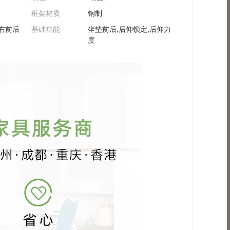
框架材质
钢制
右前后
基础功能
坐垫前后,后仰锁定,后仰力
度