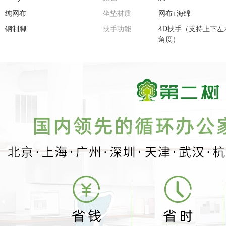
纯网布
坐垫材质
网布+海绵
钢制脚
扶手功能
4D扶手（支持上下左
角度）