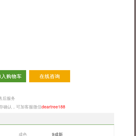
加入购物车
在线咨询
售后服务
库存确认，可加客服微信
deartree188
成色
9成新