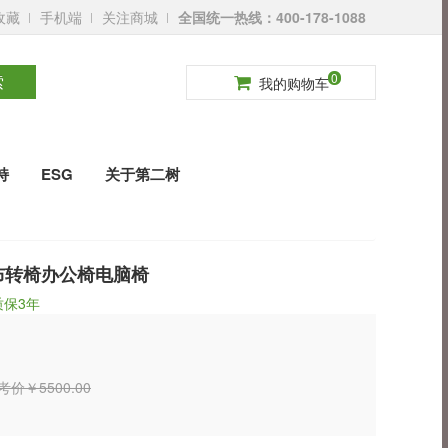
收藏
手机端
关注商城
全国统一热线：400-178-1088
请登录
免费注册
0
索
我的购物车
持
ESG
关于第二树
布转椅办公椅电脑椅
质保3年
价￥5500.00