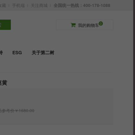
收藏
手机端
关注商城
全国统一热线：400-178-1088
请登录
免费注册
0
索
我的购物车
持
ESG
关于第二树
桌黄
参考价￥1680.00