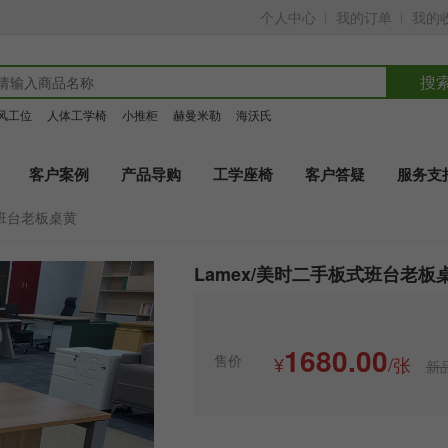
个人中心
我的订单
我的
搜
风工位
人体工学椅
小推柜
赫曼米勒
海沃氏
客户案例
产品导购
工学座椅
客户答疑
服务支
式班台老板桌黄
Lamex/美时二手板式班台老板
1680.00
售价
¥
/张
新品