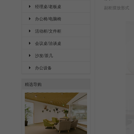
经理桌/老板桌
副柜摆放形式
办公椅/电脑椅
活动柜/文件柜
会议桌/洽谈桌
沙发/茶几
办公设备
精选导购