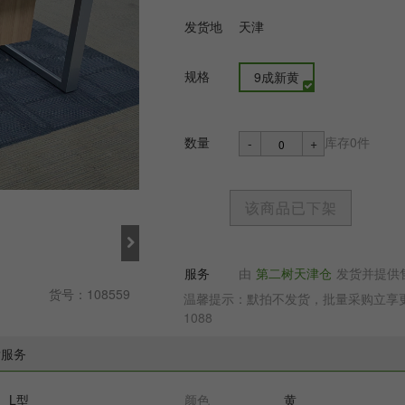
发货地
天津
规格
9成新黄
数量
库存0件
-
+
该商品已下架
服务
由
第二树天津仓
发货并提供
货号：108559
温馨提示：默拍不发货，批量采购立享更多
1088
后服务
L型
颜色
黄