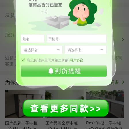
发货
由
发货并提供售后服务
第二树广州仓
服务
第二树自营
清洗消毒
售后保障
配送上门
正规发票
退货原则
温馨提示：默拍不发货，批量采购立享更多优惠，可随时在线咨询
我已阅读并且同意第二树的
用户协议
客服，或拨打服务电话400-178-1088
为你推荐
更多
>
国产品牌二手中柜
国产品牌全新中柜
Posh/科誉二手中柜
（0.8M-1.6M）文件
（0.8M-1.6M）灰色
办公柜文件柜灰色系