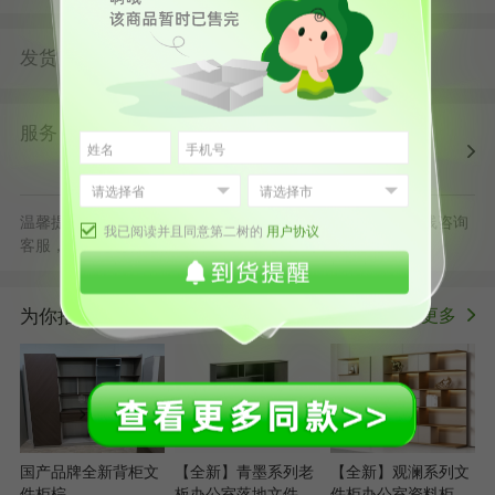
发货
由
发货并提供售后服务
第二树广州仓
服务
第二树自营
清洗消毒
售后保障
配送上门
正规发票
退货原则
温馨提示：默拍不发货，批量采购立享更多优惠，可随时在线咨询
我已阅读并且同意第二树的
用户协议
客服，或拨打服务电话400-178-1088
为你推荐
更多
>
国产品牌全新背柜文
【全新】青墨系列老
【全新】观澜系列文
件柜棕
板办公室落地文件柜
件柜办公室资料柜档