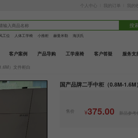
个人中心
我的订单
我的
搜
风工位
人体工学椅
小推柜
赫曼米勒
海沃氏
客户案例
产品导购
工学座椅
客户答疑
服务支
1.6M）文件柜白
国产品牌二手中柜（0.8M-1.6
375.00
售价
¥
新品参考价