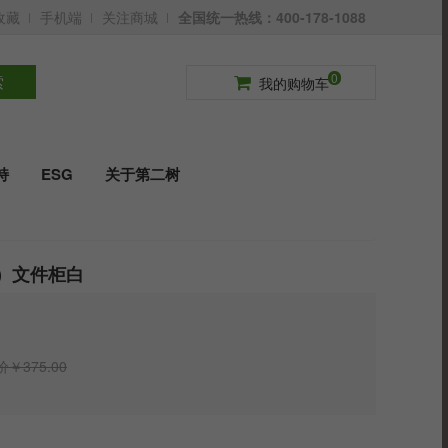
收藏
手机端
关注商城
全国统一热线：400-178-1088
请登录
免费注册
0
索
我的购物车
持
ESG
关于第二树
M）文件柜白
￥375.00