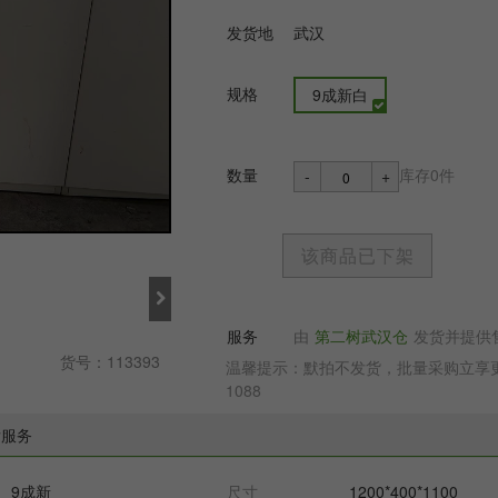
发货地
武汉
规格
9成新白
数量
库存0件
-
+
该商品已下架
服务
由
第二树武汉仓
发货并提供
货号：113393
温馨提示：默拍不发货，批量采购立享更多
1088
后服务
9成新
尺寸
1200*400*1100