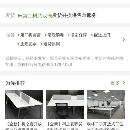
发货
由
发货并提供售后服务
第二树武汉仓
服务
第二树自营
清洗消毒
售后保障
配送上门
正规发票
退货原则
温馨提示：默拍不发货，批量采购立享更多优惠，可随时在线咨询
客服，或拨打服务电话400-178-1088
为你推荐
更多
【全新】树之夏开放
【全新】树之夏职员
欧林二手开放式工位
式办公桌电脑桌员工
桌办公桌员工屏风工
员工办公桌白色系