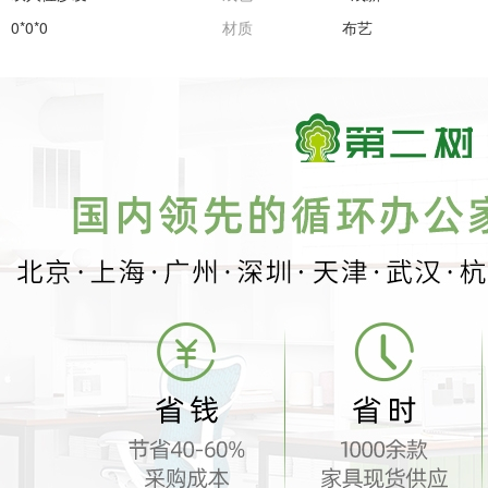
0*0*0
材质
布艺