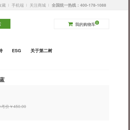
收藏
手机端
关注商城
全国统一热线：400-178-1088
请登录
免费注册
0
索
我的购物车
持
ESG
关于第二树
蓝
考价￥450.00