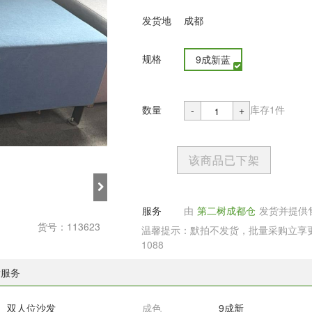
发货地
成都
规格
9成新蓝
数量
库存1件
-
+
该商品已下架
服务
由
第二树成都仓
发货并提供
货号：113623
温馨提示：默拍不发货，批量采购立享更多
1088
后服务
双人位沙发
成色
9成新