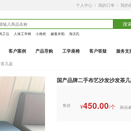
个人中心
我的订单
我的
搜
风工位
人体工学椅
小推柜
赫曼米勒
海沃氏
客户案例
产品导购
工学座椅
客户答疑
服务支
发茶几蓝
国产品牌二手布艺沙发沙发茶几
450.00
售价
¥
/个
新品参