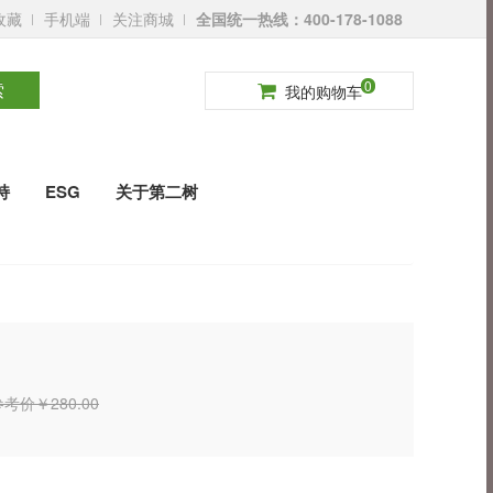
收藏
手机端
关注商城
全国统一热线：400-178-1088
请登录
免费注册
0
索
我的购物车
持
ESG
关于第二树
考价￥280.00