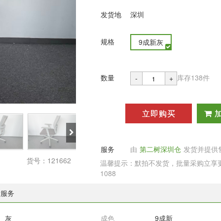
发货地
深圳
规格
9成新灰
数量
库存138件
-
+
立即购买
服务
由
第二树深圳仓
发货并提供
货号：121662
温馨提示：默拍不发货，批量采购立享更多
1088
后服务
灰
成色
9成新