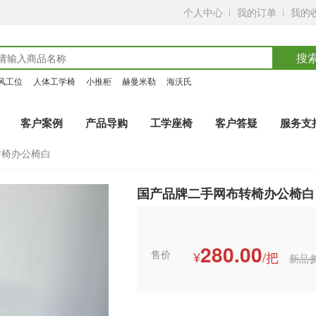
个人中心
我的订单
我的
搜
风工位
人体工学椅
小推柜
赫曼米勒
海沃氏
客户案例
产品导购
工学座椅
客户答疑
服务支
转椅办公椅白
国产品牌二手网布转椅办公椅白
280.00
售价
¥
/把
新品参