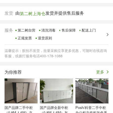
发货
由
发货并提供售后服务
第二树上海仓
服务
第二树自营
清洗消毒
售后保障
配送上门
正规发票
退货原则
温馨提示：默拍不发货，批量采购立享更多优惠，可随时在线咨询
客服，或拨打服务电话400-178-1088
为你推荐
更多
国产品牌二手中柜
国产品牌全新中柜
Posh/科誉二手中柜
（0.8M-1.6M）文件
（0.8M-1.6M）灰色
办公柜文件柜灰色系