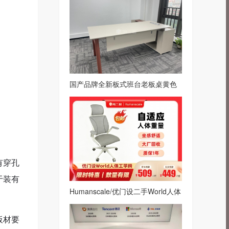
国产品牌全新板式班台老板桌黄色
系
有穿孔
于装有
Humanscale/优门设二手World人体
工学椅网布转椅办公椅电脑椅白
板材要