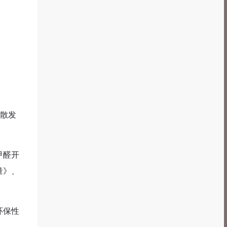
有散发
甲醛开
量》、
环保性