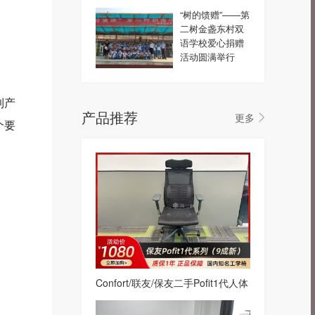
“树的馈赠”——第
二树金盏东村双
语学校爱心捐赠
活动圆满举行
到产
产品推荐
更多
个要
Confort/联友/保友二手Pofit1代人体
工学椅网布转椅办公椅电脑椅黑