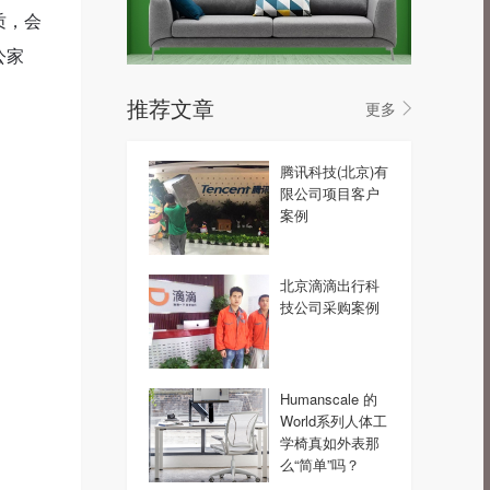
质，会
公家
推荐文章
更多
腾讯科技(北京)有
限公司项目客户
案例
北京滴滴出行科
技公司采购案例
Humanscale 的
World系列人体工
学椅真如外表那
么“简单”吗？