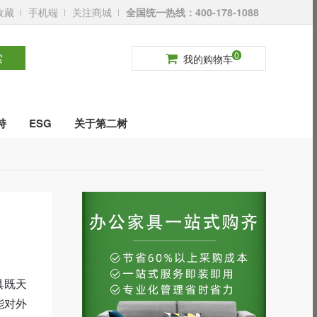
收藏
手机端
关注商城
全国统一热线：400-178-1088
请登录
免费注册
0
索
我的购物车
持
ESG
关于第二树
具既天
能对外