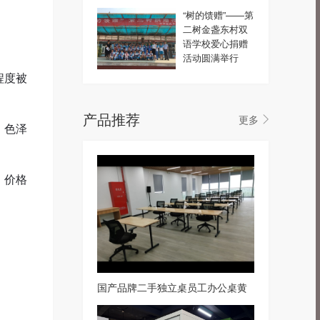
“树的馈赠”——第
二树金盏东村双
语学校爱心捐赠
活动圆满举行
程度被
产品推荐
更多
，色泽
，价格
国产品牌二手独立桌员工办公桌黄